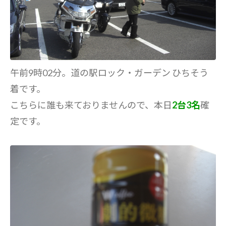
午前9時02分。道の駅ロック・ガーデン ひちそう
着です。
こちらに誰も来ておりませんので、本日
2台3名
確
定です。