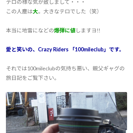
テロの様な気が致しまして・・・
この人塵は
大
。大きなテロでした（笑）
本当に地雷になどの
爆弾に値
しますヨ!!
愛と笑いの、Crazy Riders 「100mileclub」です。
それでは100mileclubの気持ち悪い、親父ギャグの
旅日記をご覧下さい。