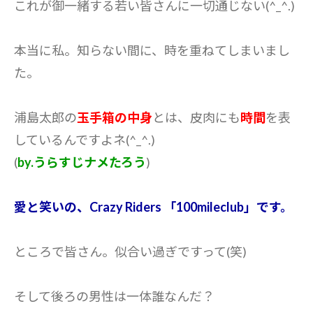
これが御一緒する若い皆さんに一切通じない(^_^.)
本当に私。知らない間に、時を重ねてしまいまし
た。
浦島太郎の
玉手箱の中身
とは、皮肉にも
時間
を表
しているんですよネ(^_^.)
(
by.うらすじナメたろう
)
愛と笑いの、Crazy Riders 「100mileclub」です。
ところで皆さん。似合い過ぎですって(笑)
そして後ろの男性は一体誰なんだ？