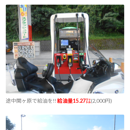
途中関ヶ原で給油を!!
給油量15.27㍑
(2,000円)