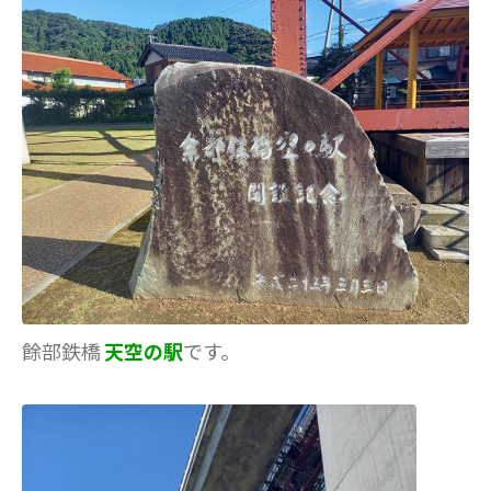
餘部鉄橋
天空の駅
です。