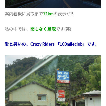
案内看板に鳥取まで
71km
の表示が!!
私の中では、
間もなく鳥取
です(笑)
愛と笑いの、Crazy Riders 「100mileclub」です。