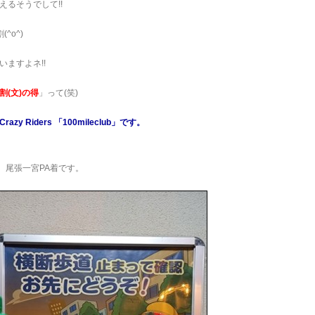
えるそうでして!!
^o^)
いますよネ!!
割(文)の得
」って(笑)
zy Riders 「100mileclub」です。
分。尾張一宮PA着です。