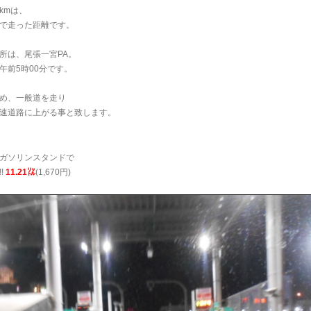
6kmは、
で走った距離です。
所は、尾張一宮PA。
午前5時00分です。
め、一般道を走り
高速道路に上がる事と致します。
ガソリンスタンドで
!
11.21㍑
(1,670円)