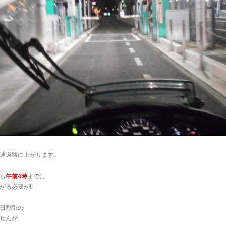
。
高速道路に上がります。
も
午前4時
までに
がる必要が!!
休日割引の
せんが