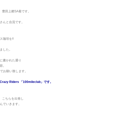
分。豊田上郷SA着です。
さんと合流です。
ス珈琲を!!
ました。
に書かれた通り
容。
でお願い致します。
zy Riders 「100mileclub」です。
分。こちらを出発し
んでいきます。