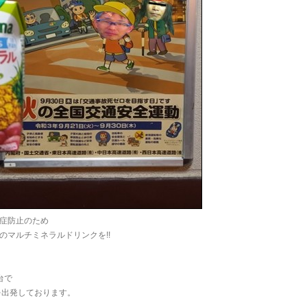
症防止のため
のマルチミネラルドリンクを!!
。
台で
を出発しております。