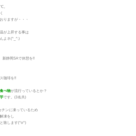
2℃。
く
おりますが・・・
温が上昇する事は
よネ(^_^.)
。新静岡SAで休憩を!!
ス珈琲を!!
食べ物
が流行っているとか？
芋
です。(3名共)
カチンに凍っているため
解凍をし
致します(^o^)