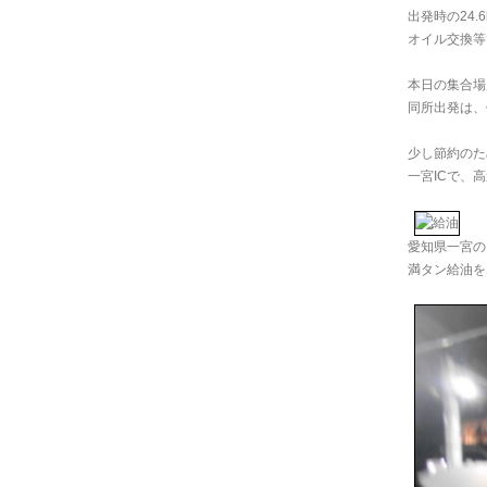
出発時の24.
オイル交換等
本日の集合場
同所出発は、
少し節約のた
一宮ICで、
愛知県一宮の
満タン給油を!