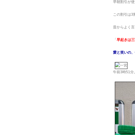
早朝割引が使
この割引は3割(
昔からよく言
「
早起きは三
愛と笑いの、Cra
午前3時51