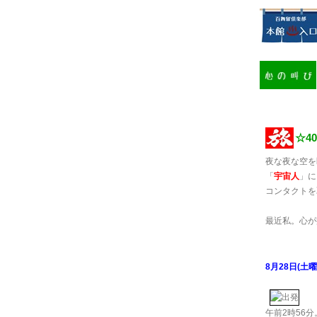
☆40
夜な夜な空を
「
宇宙人
」に
コンタクトを
最近私。心が
8月28日(土曜
午前2時56