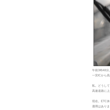
午前3時48分
一宮ICから
私。どうして
高速道路に上
現在。ETC
適用はありま