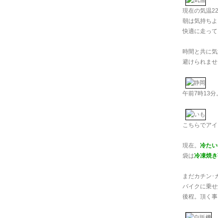
現在の気温2
朝は気持ちよ
快適に走って
時間と共に気
避けられません
午前7時13分
こちらでアイ
現在。
冷たい
袋は
冷凍焼き
まだカチン･
バイクに乗せ
後程。頂く事と