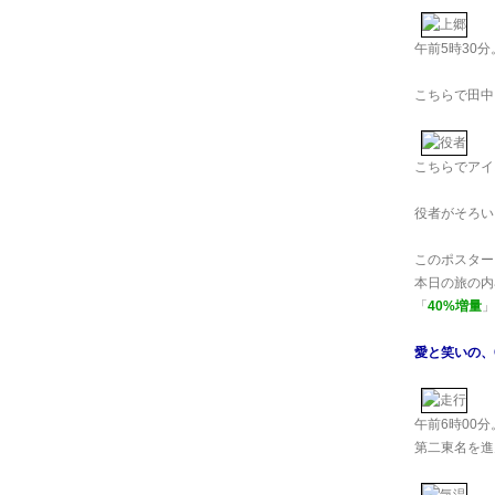
午前5時30
こちらで田中
こちらでアイ
役者がそろい
このポスター
本日の旅の内
「
40%増量
」
愛と笑いの、Cra
午前6時00
第二東名を進