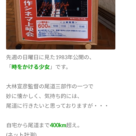
先週の日曜日に見た1983年公開の、
「
時をかける少女
」です。
大林宣彦監督の尾道三部作の一つで
妙に懐かしく、気持ち的には、
尾道に行きたいと思っておりますが・・・
自宅から尾道まで
400km
超え。
(ネット計測)