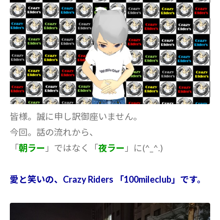
皆様。誠に申し訳御座いません。
今回。話の流れから、
「
朝ラー
」ではなく「
夜ラー
」に(^_^.)
愛と笑いの、Crazy Riders 「100mileclub」です。