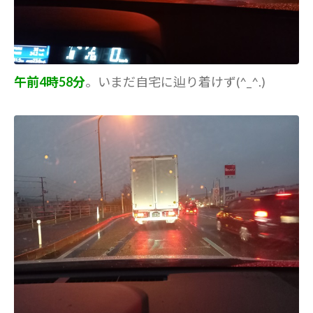
午前4時58分
。いまだ自宅に辿り着けず(^_^.)