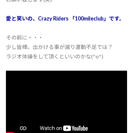
愛と笑いの、Crazy Riders 「100mileclub」です。
その前に・・・
少し皆様。出かける事が減り運動不足では？
ラジオ体操をして頂くといいのかな(^o^)