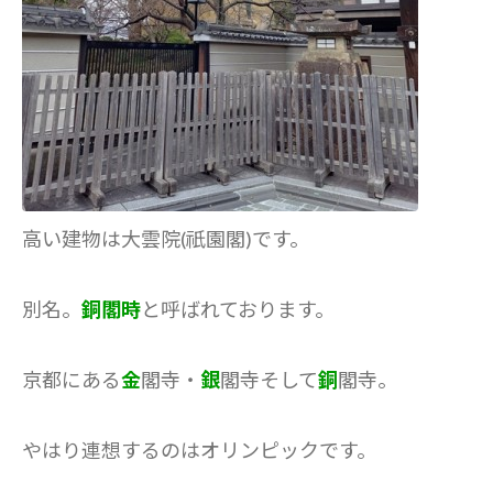
高い建物は大雲院(祇園閣)です。
別名。
銅閣時
と呼ばれております。
京都にある
金
閣寺・
銀
閣寺そして
銅
閣寺。
やはり連想するのはオリンピックです。