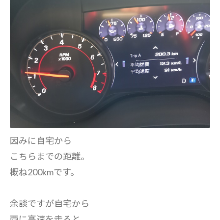
因みに自宅から
こちらまでの距離。
概ね200kmです。
余談ですが自宅から
西に高速を走ると