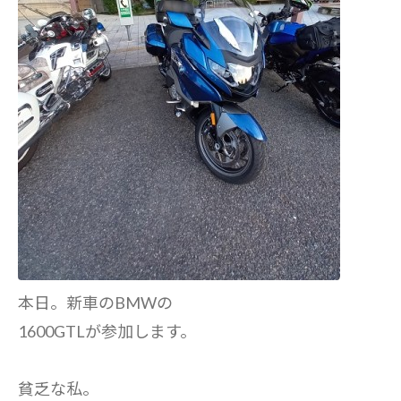
本日。新車のBMWの
1600GTLが参加します。
貧乏な私。