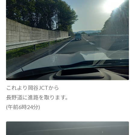
これより岡谷JCTから
長野道に進路を取ります。
(午前6時24分)