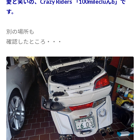
愛と笑いの、Crazy Riders 「100milecluんb」で
す。
別の場所も
確認したところ・・・