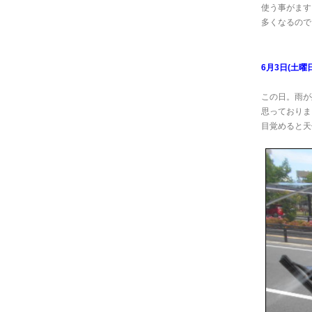
使う事がます
多くなるのでし
6月3日(土曜日
この日。雨が
思っておりま
目覚めると天候