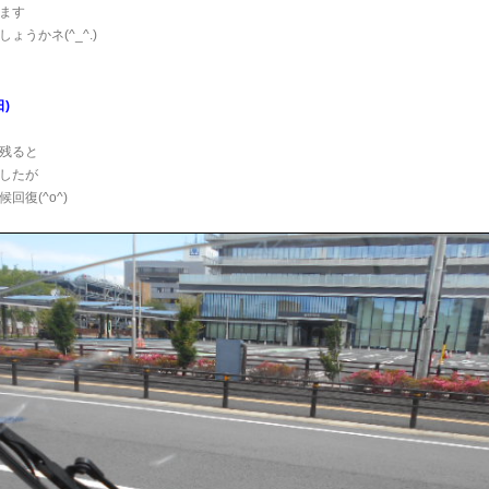
ます
ょうかネ(^_^.)
)
残ると
したが
回復(^o^)