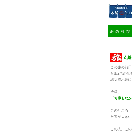
☆線状
この旅の前日
台風2号の影
線状降水帯に
皆様。
「
何事もなか
このところ
被害が大きい
この先。この