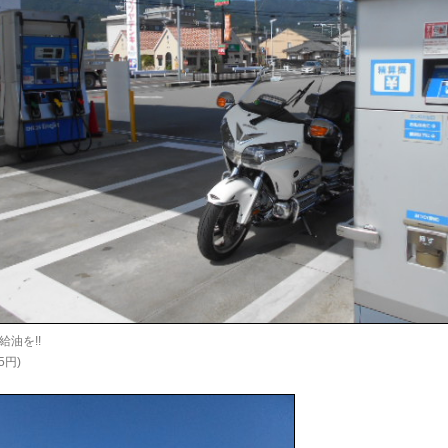
油を!!
55円)