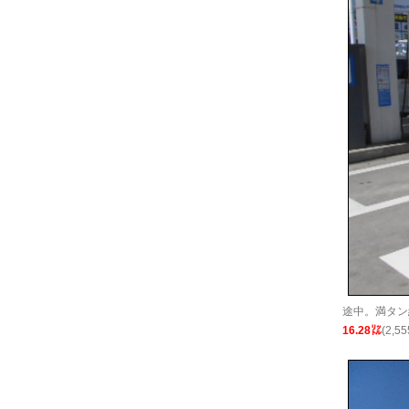
途中。満タン給
16.28㍑
(2,5