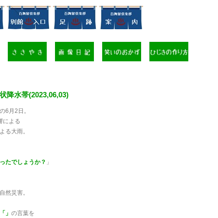
降水帯(2023,06,03)
の6月2日。
響による
よる大雨。
ったでしょうか？
」
自然災害。
「」
の言葉を