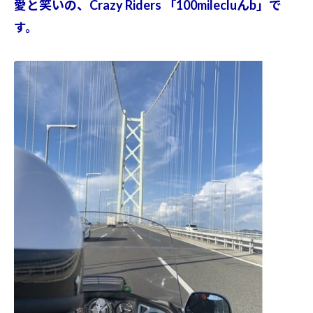
愛と笑いの、Crazy Riders 「100milecluんb」で
す。