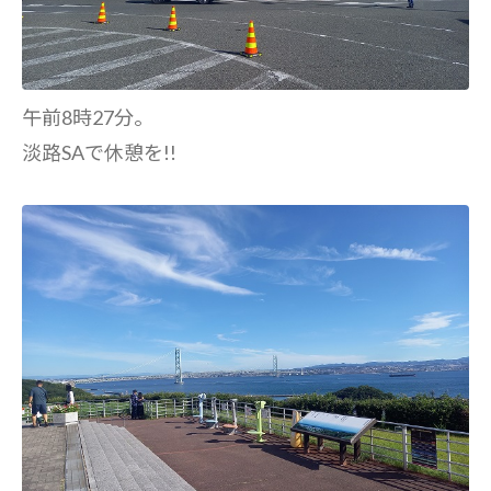
午前8時27分。
淡路SAで休憩を!!