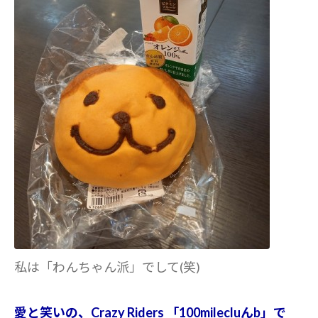
私は「わんちゃん派」でして(笑)
愛と笑いの、Crazy Riders 「100milecluんb」で