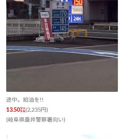
途中。給油を!!
13.50㍑
(2,235円)
(岐阜県垂井警察署向い)