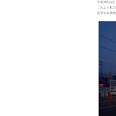
午前3時14分
これより私1
自宅を出発致