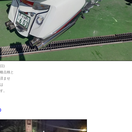
日)
種点検と
済ませ
は
す。
)