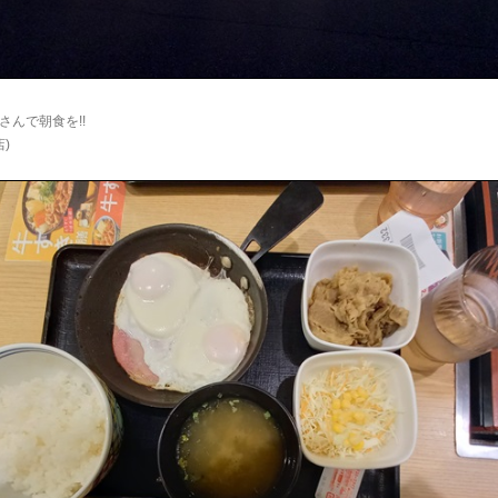
。
さんで朝食を!!
)