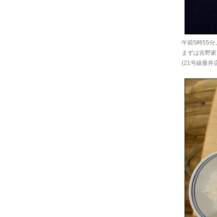
午前5時55分
まずは吉野家
(21号線垂井店