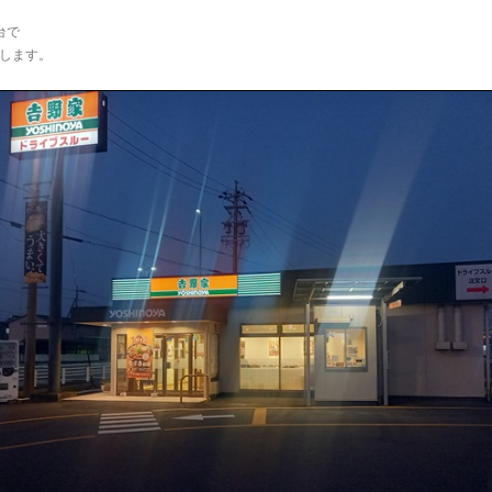
。
台で
します。