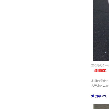
200円のクー
「
当日限定
」
本日の昼食も
吉野家さんか(
愛と笑いの、Cra