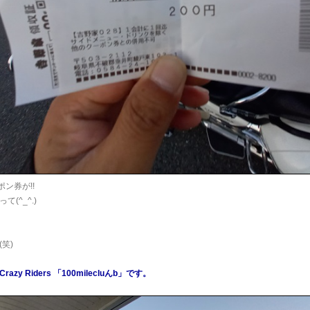
ポン券が!!
って(^_^.)
笑)
zy Riders 「100milecluんb」です。