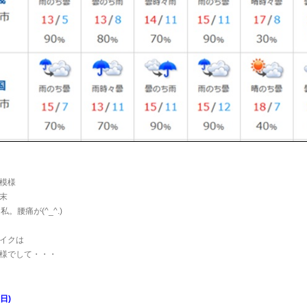
模様
末
。腰痛が(^_^.)
イクは
様でして・・・
日)