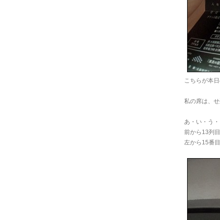
こちらが本日
私の席は、せ列
あ・い・う・
前から13列
左から15番目