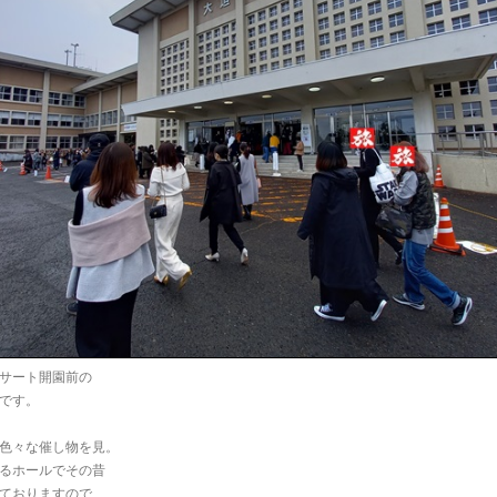
サート開園前の
です。
色々な催し物を見。
るホールでその昔
ておりますので