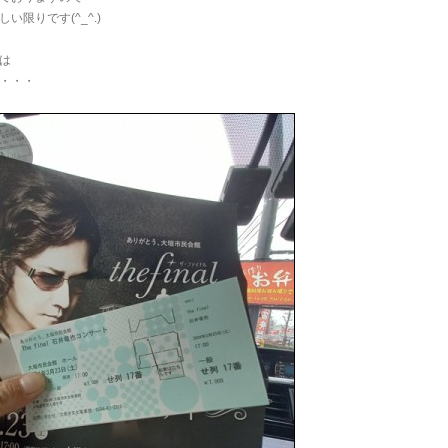
い限りです(^_^.)
は
・・・