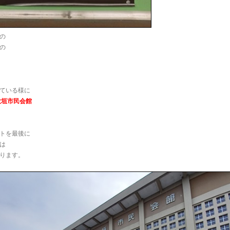
の
の
ている様に
大垣市民会館
トを最後に
は
ります。