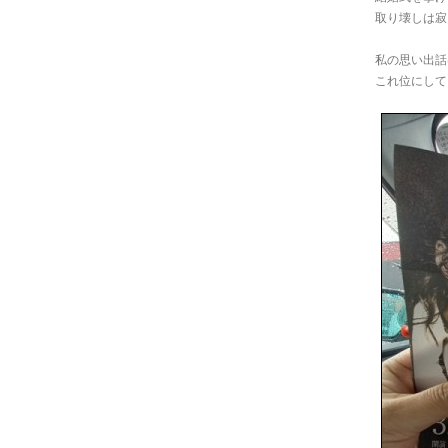
取り壊しは寂し
私の思い出話
これ位にして