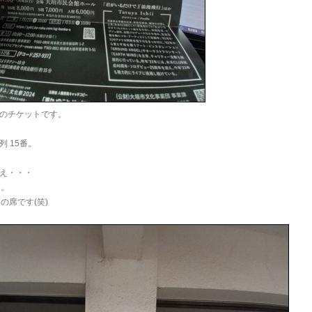
のチケットです。
 15番。
え・・・
目。
の席です(笑)