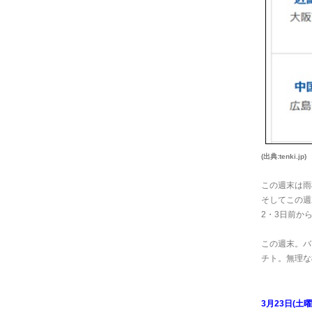
(出典:tenki.jp)
この週末は雨
そしてこの週
2・3日前から私
この週末。バ
チト。無理な
3月23日(土曜