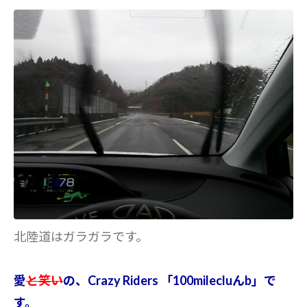
北陸道はガラガラです。
愛
と笑い
の、Crazy Riders 「100milecluんb」で
す。