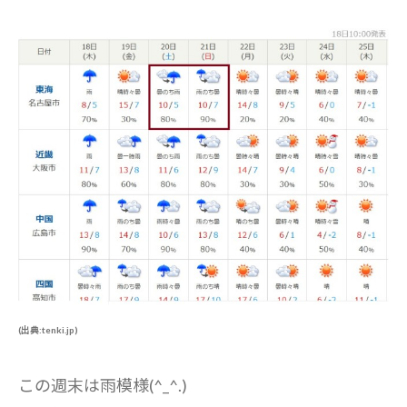
(出典:tenki.jp)
この週末は雨模様(^_^.)