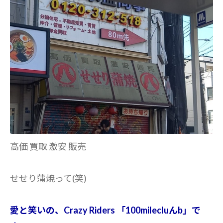
高価 買取 激安 販売
せせり蒲焼って(笑)
愛と笑いの、Crazy Riders 「100milecluんb」で