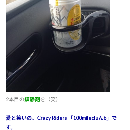
2本目の
鎮静剤
を（笑）
愛と笑いの、Crazy Riders 「100milecluんb」で
す。