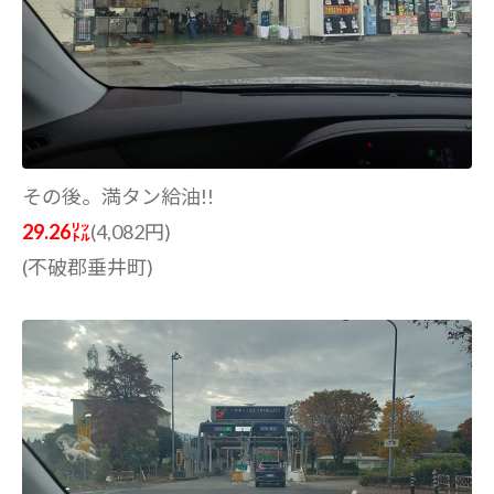
その後。満タン給油!!
29.26㍑
(4,082円)
(不破郡垂井町)