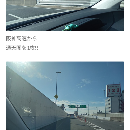
阪神高速から
通天閣を1枚!!