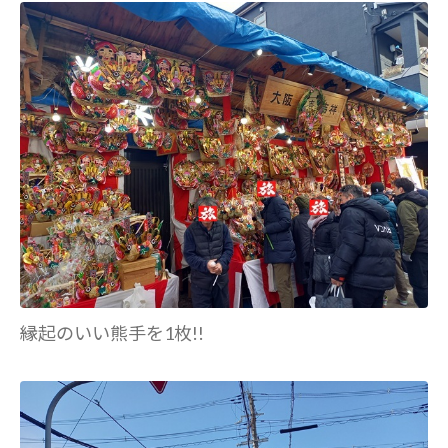
縁起のいい熊手を1枚!!