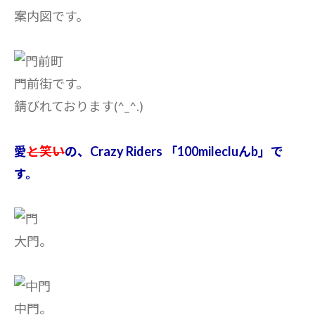
案内図です。
門前街です。
錆びれております(^_^.)
愛
と笑い
の、Crazy Riders 「100milecluんb」で
す。
大門。
中門。