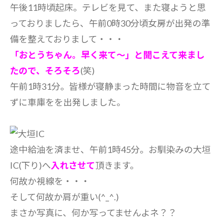
午後11時頃起床。テレビを見て、また寝ようと思
っておりましたら、午前0時30分頃女房が出発の準
備を整えておりまして・・・
「おとうちゃん。早く来て～」と聞こえて来まし
たので、そろそろ
(笑)
午前1時31分。皆様が寝静まった時間に物音を立て
ずに車庫をを出発しました。
途中給油を済ませ、午前1時45分。お馴染みの大垣
IC(下り)へ
入れさせて
頂きます。
何故か視線を・・・
そして何故か肩が重い(^_^.)
まさか写真に、何か写ってませんよネ？？