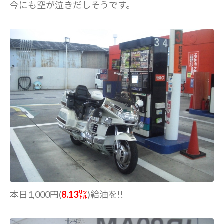
今にも空が泣きだしそうです。
本日1,000円(
8.13㍑
)給油を!!