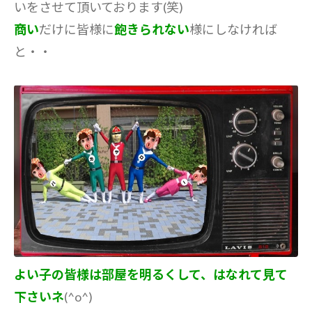
いをさせて頂いております(笑)
商い
だけに皆様に
飽きられない
様にしなければ
と・・
よい子の皆様は部屋を明るくして、はなれて見て
下さいネ
(^o^)