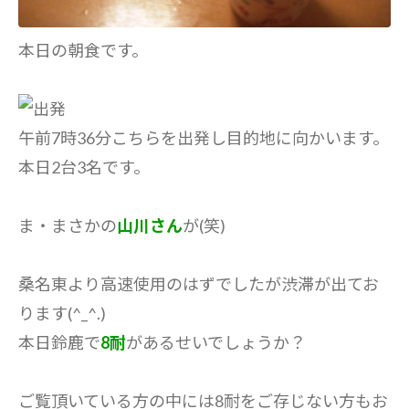
本日の朝食です。
午前7時36分こちらを出発し目的地に向かいます。
本日2台3名です。
ま・まさかの
山川さん
が(笑)
桑名東より高速使用のはずでしたが渋滞が出てお
ります(^_^.)
本日鈴鹿で
8耐
があるせいでしょうか？
ご覧頂いている方の中には8耐をご存じない方もお