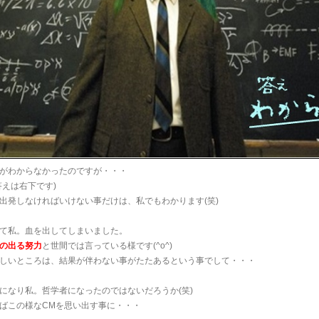
がわからなかったのですが・・・
答えは右下です)
出発しなければいけない事だけは、私でもわかります(笑)
て私。血を出してしまいました。
の出る努力
と世間では言っている様です(^o^)
しいところは、結果が伴わない事がたたあるという事でして・・・
になり私。哲学者になったのではないだろうか(笑)
ばこの様なCMを思い出す事に・・・