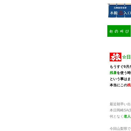
☆日本
もうすぐ9月
残暑
を使う時
という事はま
本当にこの
残
最近朝早い出
本日岡崎SA(
何となく
老人
今回山梨県で