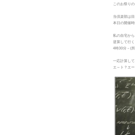
このお祭りの
当倶楽部は目
本日の開催時
私の自宅から
逆算して行く
4時30分－(所
一応計算して
エ～ト？エー