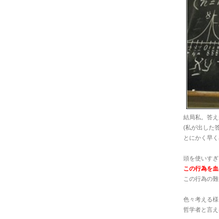
結局私。答え
(私が出した
とにかく早く
頭を使いすぎ
この行為を血
この行為の難
色々考える様
哲学者と言え