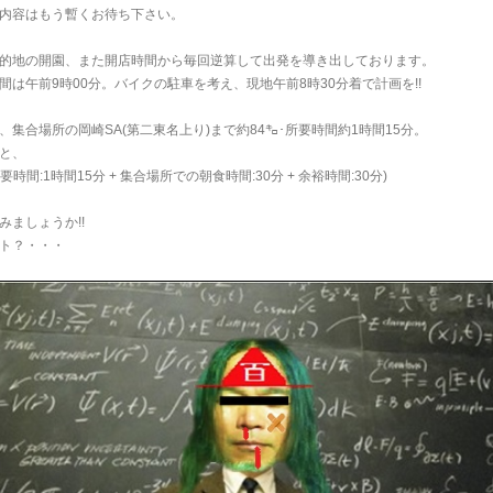
内容はもう暫くお待ち下さい。
的地の開園、また開店時間から毎回逆算して出発を導き出しております。
間は午前9時00分。バイクの駐車を考え、現地午前8時30分着で計画を!!
、集合場所の岡崎SA(第二東名上り)まで約84㌔･所要時間約1時間15分。
と、
要時間:1時間15分 + 集合場所での朝食時間:30分 + 余裕時間:30分)
みましょうか!!
ト？・・・