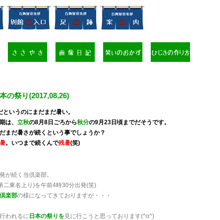
の祭り(2017,08,26)
だというのにまだまだ暑い。
期は、
立秋
の8月8日ごろから
秋分
の9月23日頃までだそうです。
だまだ暑さが続くという事でしょうか？
暑
。いつまで続くんで
残暑
(笑)
発が続く当倶楽部。
第二東名上り)を午前4時30分出発(笑)
倶楽部
の様になってきておりますが・・・
行われるに
日本の祭りを
見に行こうと思っております(^o^)