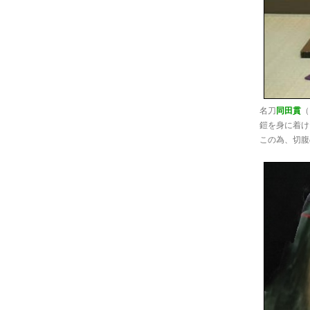
名刀
同田貫
（
鎧を身に着け
この為、切腹