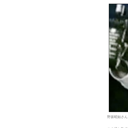
野坂昭如さん