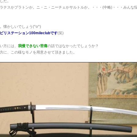
した。
ラテスかプラトンか。ニ・ニ・ニーチェかサルトルか。・・・(中略)・・・みんな
懐かしいでしょう(^o^)
リステーション100mileclubです
(笑)
い方には、
我慢できない苦痛
の話ではなかったでしょうか？
方に、この様なモノを用意させて頂きました。