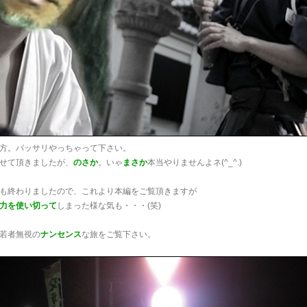
方。バッサリやっちゃって下さい。
せて頂きましたが、
のさか
。いゃ
まさか
本当やりませんよネ(^_^.)
も終わりましたので、これより本編をご覧頂きますが
力を使い切って
しまった様な気も・・・(笑)
若者無視の
ナンセンス
な旅をご覧下さい。