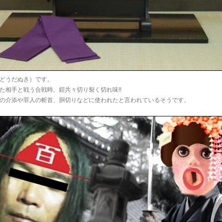
どうだぬき）です。
た相手と戦う合戦時。鎧共々切り裂く切れ味!!
の介添や罪人の斬首、胴切りなどに使われたと言われているそうです。