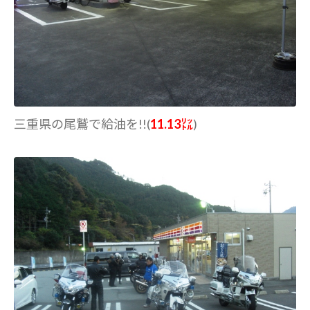
三重県の尾鷲で給油を!!(
11.13㍑
)