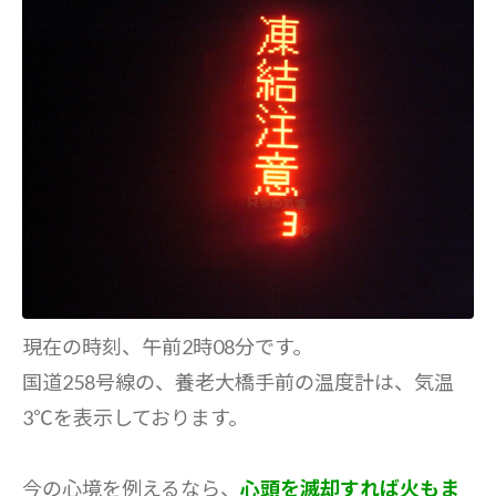
現在の時刻、午前2時08分です。
国道258号線の、養老大橋手前の温度計は、気温
3℃を表示しております。
今の心境を例えるなら、
心頭を滅却すれば火もま