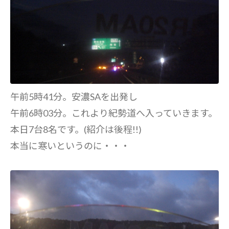
午前5時41分。安濃SAを出発し
午前6時03分。これより紀勢道へ入っていきます。
本日7台8名です。(紹介は後程!!)
本当に寒いというのに・・・