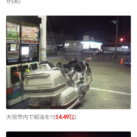
が(笑)
大垣市内で給油を!!(
14.49㍑
)