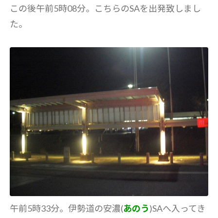
この後午前5時08分。こちらのSAを出発致しまし
た。
午前5時33分。伊勢道の安濃(
あのう
)SAへ入ってき