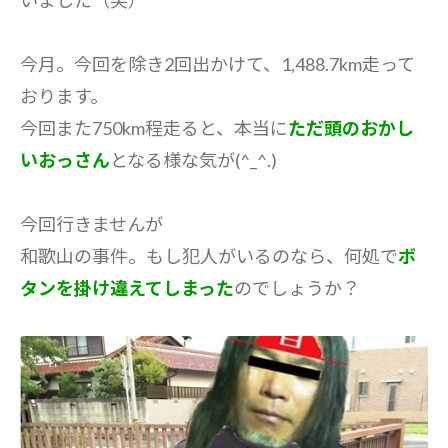
今月。今回を除き2回出かけて、1,488.7km走って
おります。
今回また750km程走ると、本当に
ただ頭のおかし
いおっさん
となる様な気が(^_^.)
今回行きませんが
和歌山の事件。もし犯人がいるのなら、何処で
ボ
タンを掛け違えてしまった
のでしょうか？