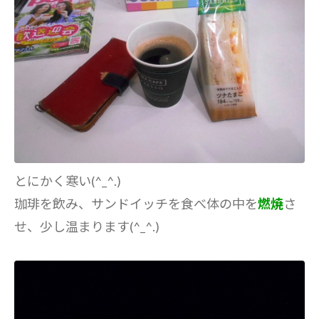
とにかく寒い(^_^.)
珈琲を飲み、サンドイッチを食べ体の中を
燃焼
さ
せ、少し温まります(^_^.)