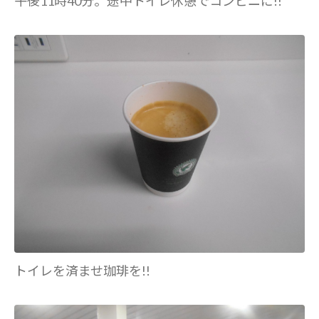
午後11時40分。途中トイレ休憩でコンビニに!!
トイレを済ませ珈琲を!!