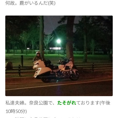
何故。鹿がいるんだ(笑)
私達夫婦。奈良公園で、
たそがれ
ております(午後
10時50分)