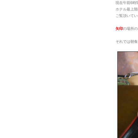
現在午前6時
ホテル最上階
ご覧頂いてい
矢印
の場所の
それでは朝食