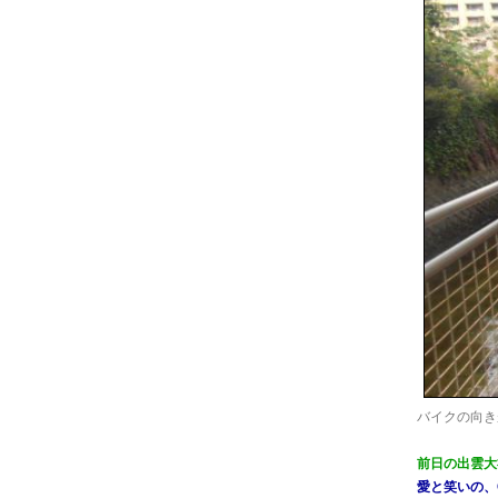
バイクの向きが
前日の出雲大
愛と笑いの、Cra