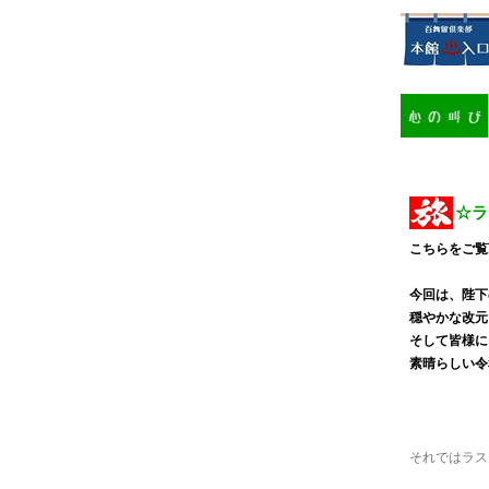
☆ラ
こちらをご覧
今回は、陛下
穏やかな改元
そして皆様に
素晴らしい令
それではラス