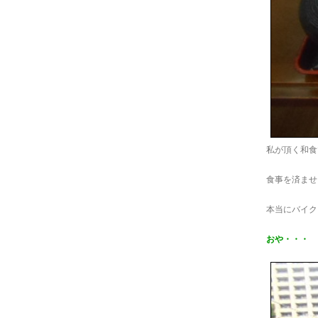
私が頂く和食
食事を済ませ
本当にバイク
おや・・・