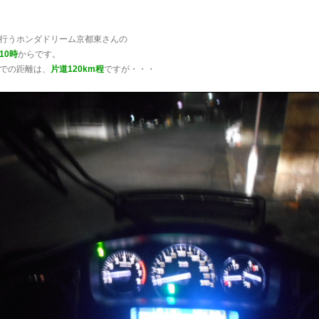
行うホンダドリーム京都東さんの
10時
からです。
での距離は、
片道120km程
ですが・・・