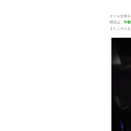
オイル交換を
開店は、
午前
またこちらま