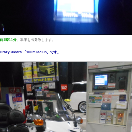
前1時11分
。車庫を出発致します。
zy Riders 「100mileclub」です。