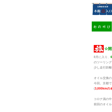
☆開店
8月に入り、
のツーリング
少し走行距離
オイル交換の
今回。京都で
(
3,000k
コロナ渦の中
前回のオイル