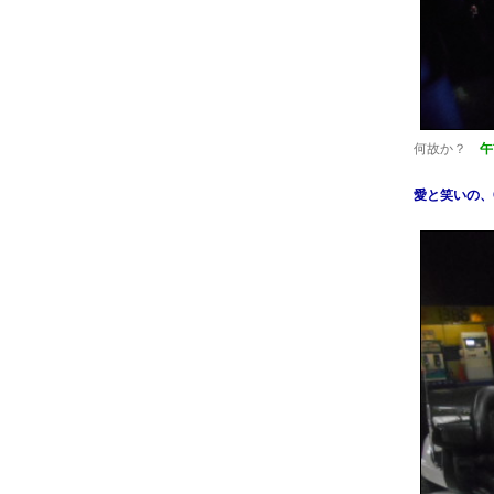
何故か？
午
愛と笑いの、Cra