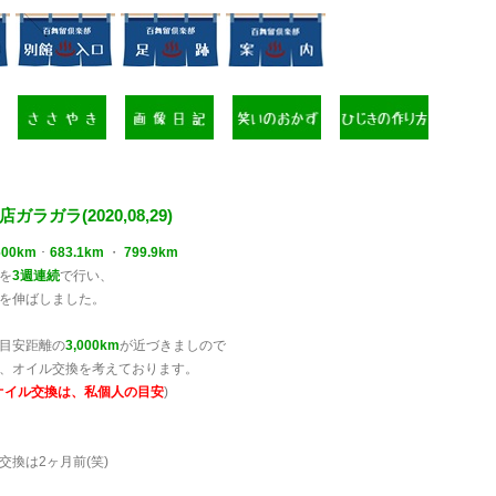
ガラガラ(2020,08,29)
600km
･
683.1km
・
799.9km
を
3週連続
で行い、
を伸ばしました。
目安距離の
3,000km
が近づきましので
、オイル交換を考えております。
mのオイル交換は、私個人の目安
)
交換は2ヶ月前(笑)