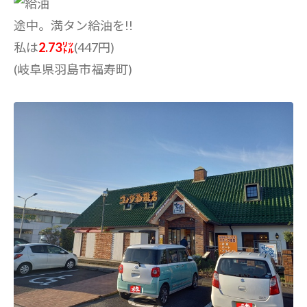
途中。満タン給油を!!
私は
2.73㍑
(447円)
(岐阜県羽島市福寿町)