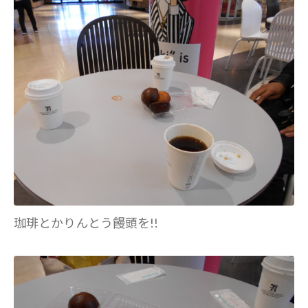
珈琲とかりんとう饅頭を!!