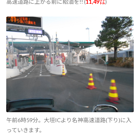
高速道路に上がる前に給油を!! (
11,49㍑
)
午前6時59分。大垣ICより名神高速道路(下り)に入
っていきます。