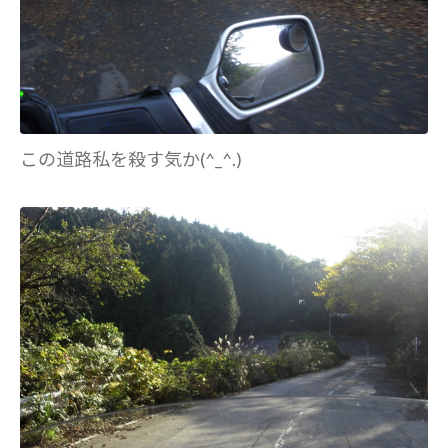
この道路私を殺す気か(^_^.)