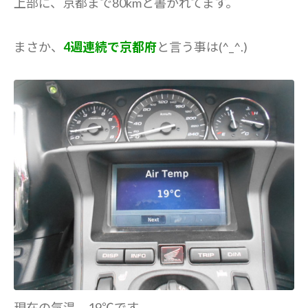
上部に、京都まで80kmと書かれてます。
まさか、
4週連続で京都府
と言う事は(^_^.)
現在の気温。19℃です。