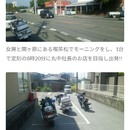
女房と関ヶ原にある喫茶松でモーニングをし、1台
で定刻の8時20分に丸中社長のお店を目指し出発!!