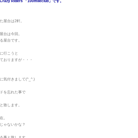
zy Riders 「100mileclub」です。
た屋台は2軒。
屋台は今回。
る屋台です。
に行こうと
ておりますが・・・
気付きまして(^_^.)
ードを忘れた事で
と致します。
在。
じゃないかな？
る事と致します。