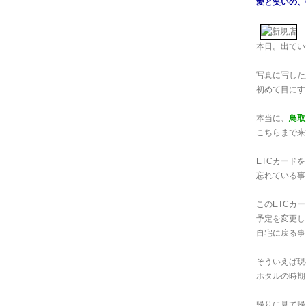
愛と笑いの、Cra
本日。出てい
写真に写した
初めて目にす
本当に、
鳥取
こちらまで来
ETCカードを
忘れている事に
このETCカ
予定を変更し
自宅に戻る事
そういえば現
ホタルの時期
帰りに見て帰