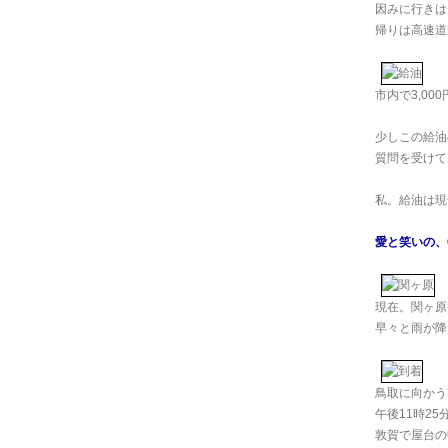
因みに行きは
帰りは高速道
市内で3,000
少しこの給油
質問を受けて
私。給油は現
愛と笑いの、Cra
現在。関ヶ原
早々と雨が降り
鳥取に向かう
午後11時25
敦賀で屋台の