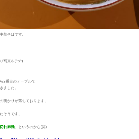
中華そばです。
写真を(^o^)
ら2番目のテーブルで
きました。
の明かりが落ちております。
たそうです。
切れ御麺
」というのかな(笑)