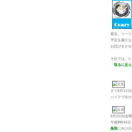
最近。ツーリ
予定を書かな
お詫びをさせ
それでは、た
「
取るに足ら
さて6月11日
バイクで出か
6月10日(金曜
午後9時44分
鳥取
に向け出