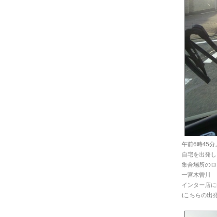
午前6時45分
自宅を出発し
集合場所のロ
一宮木曽川
インター店に
(こちらの出発