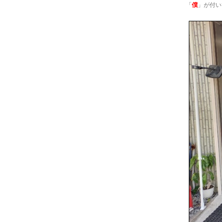
「
僕
」が付い