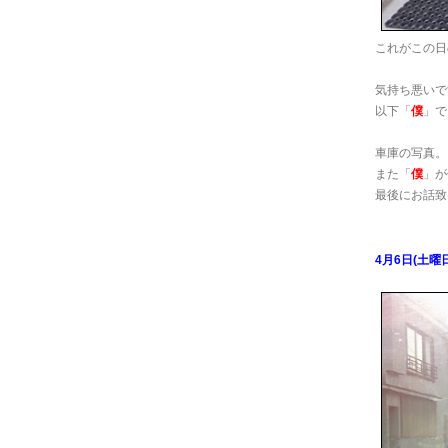
これがこの日
気持ち悪いで
以下「
僕
」で
車庫の写真。
また「
僕
」が
最後にお話致
4月6日(土曜日