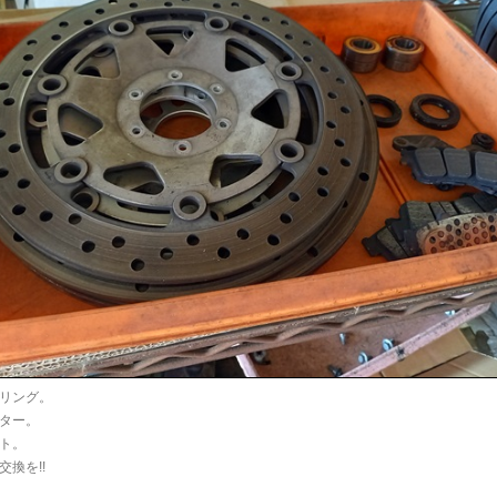
リング。
ター。
ト。
換を!!