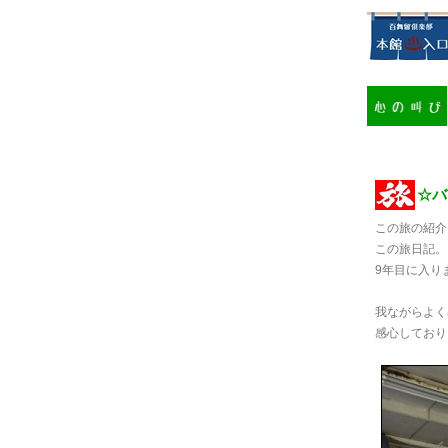
☆バン
この旅の紹介
この旅日記。
9年目に入り
我ながらよく
感心しておりま