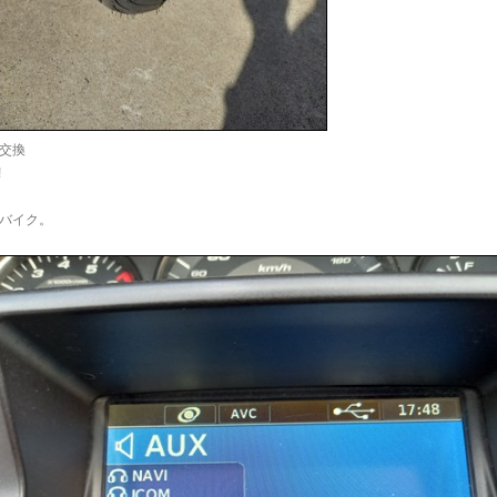
交換
!
バイク。