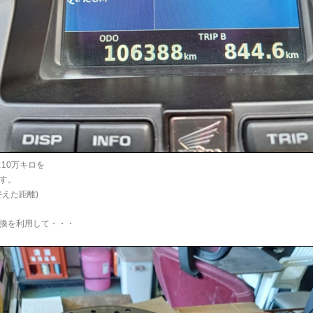
に10万キロを
す。
終えた距離)
換を利用して・・・