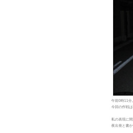
午前0時11
今回の作戦は
私の表現に間
夜出発と書か