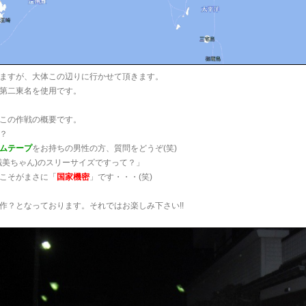
ますが、大体この辺りに行かせて頂きます。
第二東名を使用です。
この作戦の概要です。
？
ムテープ
をお持ちの男性の方、質問をどうぞ(笑)
誠美ちゃん)のスリーサイズですって？」
こそがまさに「
国家機密
」です・・・(笑)
作？となっております。それではお楽しみ下さい!!