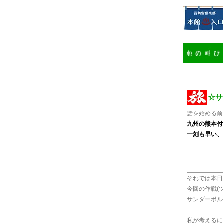
☆サ
話を始める前
九州の熊本付
一刻も早い、
それでは本日
今回の作戦(
サンダーボルト
私が考えるに