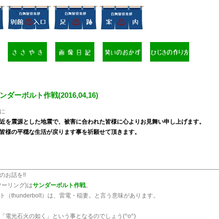
ンダーボルト作戦(2016,04,16)
に
近を震源とした地震で、被害に合われた皆様に心よりお見舞い申し上げます。
皆様の平穏な生活が戻ります事を祈願せて頂きます。
のお話を!!
ツーリング)は
サンダーボルト作戦
。
（thunderbolt）は、雷電・稲妻。と言う意味があります。
「電光石火の如く」という事となるのでしょう(^o^)