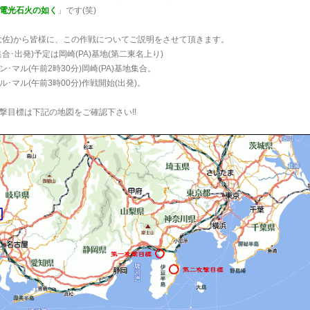
電光石火の如く
」です(笑)
大佐)から皆様に、この作戦についてご説明をさせて頂きます。
合･出発)予定は岡崎(PA)基地(第二東名上り)
ン･マル(午前2時30分)岡崎(PA)基地集合。
ル･マル(午前3時00分)作戦開始(出発)。
撃目標は下記の地図をご確認下さい!!