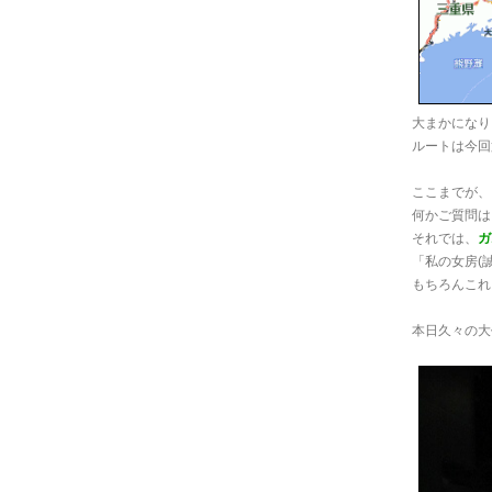
大まかになり
ルートは今回
ここまでが、
何かご質問は
それでは、
ガ
「私の女房(
もちろんこれ
本日久々の大