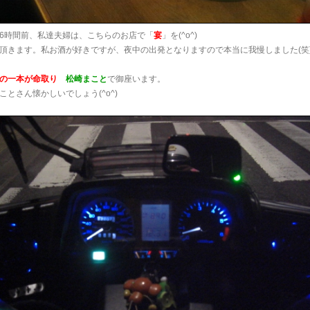
6時間前、私達夫婦は、こちらのお店で「
宴
」を(^o^)
頂きます。私お酒が好きですが、夜中の出発となりますので本当に我慢しました(笑
の一本が命取り
松崎まこと
で御座います。
ことさん懐かしいでしょう(^o^)