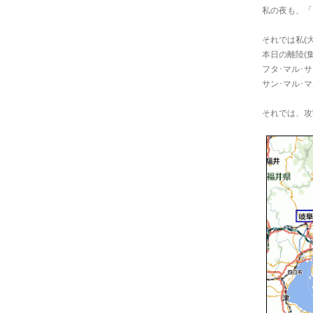
私の夜も、「
それでは私(
本日の離陸(集
フタ･マル･サ
サン･マル･マ
それでは、攻