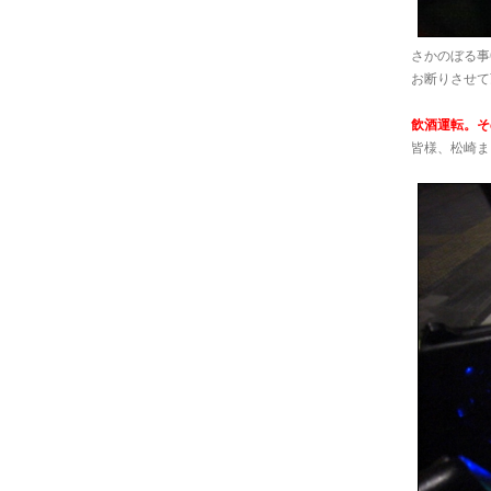
さかのぼる事
お断りさせて
飲酒運転。そ
皆様、松崎ま