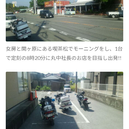
女房と関ヶ原にある喫茶松でモーニングをし、1台
で定刻の8時20分に丸中社長のお店を目指し出発!!