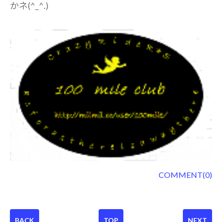
かネ(^_^.)
COMMENT(0)
BACK
TOP
NEXT