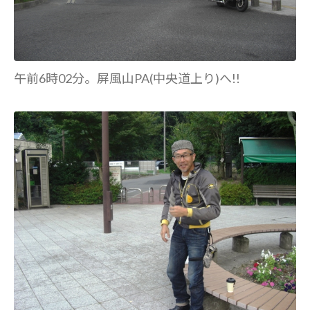
午前6時02分。屏風山PA(中央道上り)へ!!