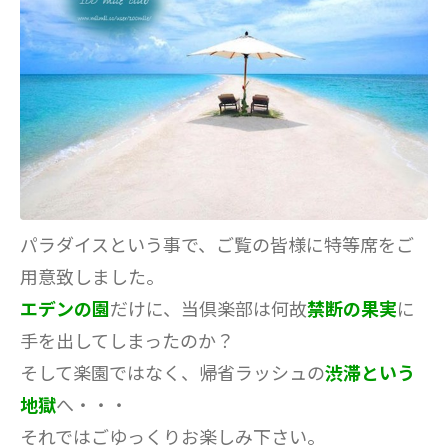
パラダイスという事で、ご覧の皆様に特等席をご
用意致しました。
エデンの園
だけに、当倶楽部は何故
禁断の果実
に
手を出してしまったのか？
そして楽園ではなく、帰省ラッシュの
渋滞という
地獄
へ・・・
それではごゆっくりお楽しみ下さい。