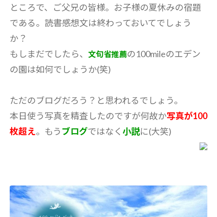
ところで、ご父兄の皆様。お子様の夏休みの宿題
である。読書感想文は終わっておいてでしょう
か？
もしまだでしたら、
の100mileのエデン
文句省推薦
の園は如何でしょうか(笑)
ただのブログだろう？と思われるでしょう。
本日使う写真を精査したのですが何故か
写真が100
枚超え
。もう
ブログ
ではなく
小説
に(大笑)