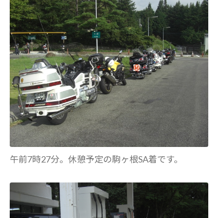
午前7時27分。休憩予定の駒ヶ根SA着です。