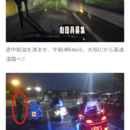
途中給油を済ませ、午前4時46分。大垣ICから高速
道路へ!!